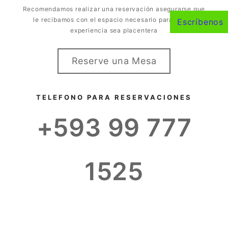
el
Recomendamos realizar una reservación asegurarse que
le recibamos con el espacio necesario para que la
KYLE SMITH
Escríbenos
experiencia sea placentera
Reserve una Mesa
TELEFONO PARA RESERVACIONES
+593 99 777
1525