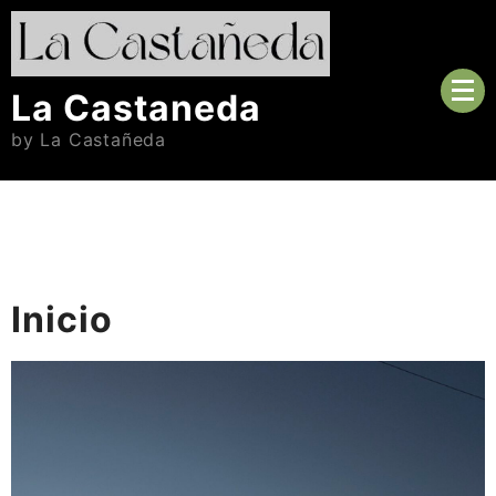
Skip
to
content
La Castaneda
by La Castañeda
Inicio